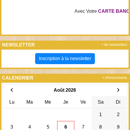
Avec Votre
CARTE BANCAIR
NEWSLETTER
+ de newsletters
Inscription à la newsletter
CALENDRIER
+ d'évènements
Août 2026
Lu
Ma
Me
Je
Ve
Sa
Di
1
2
3
4
5
6
7
8
9