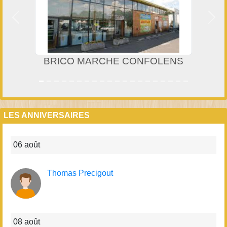
Précedent
Suiv
 MARCHE CONFOLENS
LES ANNIVERSAIRES
06 août
Thomas Precigout
08 août