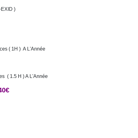
EXID )
es ( 1H ) A L'Année
 ( 1.5 H ) A L'Année
40€