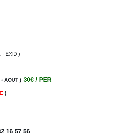
+ EXID )
30€ / PER
+ AOUT )
E
)
32 16 57 56