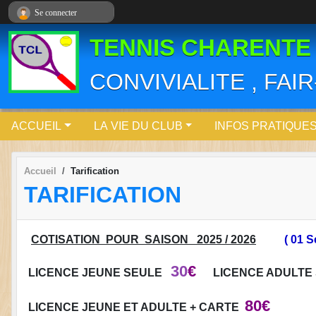
Panneau de gestion des cookies
Se connecter
TENNIS CHARENTE
CONVIVIALITE , FAI
ACCUEIL
LA VIE DU CLUB
INFOS PRATIQUE
Accueil
Tarification
TARIFICATION
COTISATION POUR SAISON 2025 / 2026
( 01 
30
€
LICENCE JEUNE SEULE
LICENCE ADULTE
80€
LICENCE JEUNE ET ADULTE + CARTE