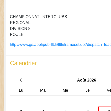
CHAMPIONNAT INTERCLUBS
REGIONAL
DIVISION 8
POULE
http://www.gs.applipub-fft.fr/fftfr/frameset.do?dispatch=loa
Calendrier
Août 2026
Lu
Ma
Me
Je
V