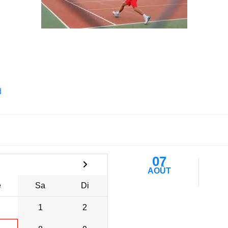
d
07
AOÛT
e
Sa
Di
1
2